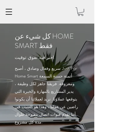
كل شيء عن HOME
SMART فقط
احترافية. تفوق. توقيت.
سريع وفعال وصادق ، أصبح Just For
Home Smart أتمتة حسنة السمعة
ومعروفة. فريقنا جاهز لكل وظيفة ،
يدير المشاريع بالمهارة والخبرة التي
يتوقعها عملاؤنا. نريد لعملائنا أن يكونوا
راضين عن عملنا ، وهذا هو السبب في
أننا نقدم قنوات اتصال مفتوحة طوال
مدة كل مشروع.