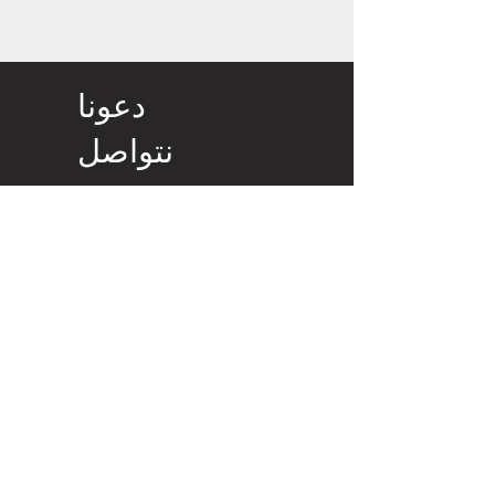
دعونا
نتواصل
الإمارات العربية المتحدة ، أبو ظبي.
+971529997700
uaealk@eim.ae
الاسم الاخير
الاسم الأول