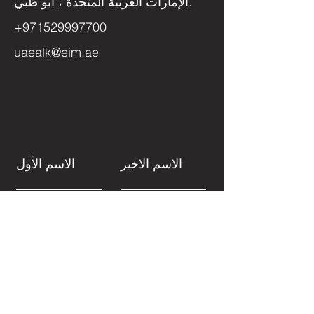
الإمارات العربية المتحدة ، أبو ظبي.
+971529997700
uaealk@eim.ae
الاسم الاخير
الاسم الأول
الموضوع
البريد
الالكتروني
اترك لنا رسالة ...